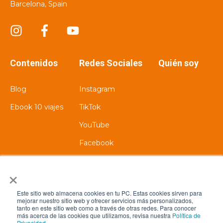
Barcelona, Spain
Contenidos
Redes Sociales
Quién soy
Blog
Instagram
Ebook 10 viajes
TikTok
YouTube
Facebook
X
×
Este sitio web almacena cookies en tu PC. Estas cookies sirven para
YoViajar
mejorar nuestro sitio web y ofrecer servicios más personalizados,
tanto en este sitio web como a través de otras redes. Para conocer
más acerca de las cookies que utilizamos, revisa nuestra
Política de
Privacidad
.